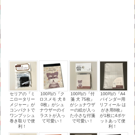
セリアの『ミ
100均の『ク
100均の『付
100均の『A4
ニロータリー
ロスメモ 犬 8
箋 犬 75枚』
バインダー用
メジャー』が
0枚』がシュ
がシュナウザ
リフィール は
コンパクトで
ナウザーのイ
ーの絵が入っ
がき用8枚』
ワンプッシュ
ラストが入っ
た小さな付箋
が1枚に4ポケ
巻き取りで便
て可愛い！
で可愛い！
ットあって便
利！
利！