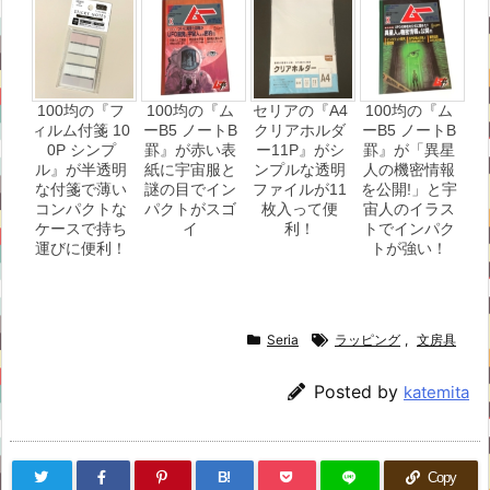
100均の『フ
100均の『ム
セリアの『A4
100均の『ム
ィルム付箋 10
ーB5 ノートB
クリアホルダ
ーB5 ノートB
0P シンプ
罫』が赤い表
ー11P』がシ
罫』が「異星
ル』が半透明
紙に宇宙服と
ンプルな透明
人の機密情報
な付箋で薄い
謎の目でイン
ファイルが11
を公開!」と宇
コンパクトな
パクトがスゴ
枚入って便
宙人のイラス
ケースで持ち
イ
利！
トでインパク
運びに便利！
トが強い！
Seria
ラッピング
,
文房具
Posted by
katemita
B!
Copy