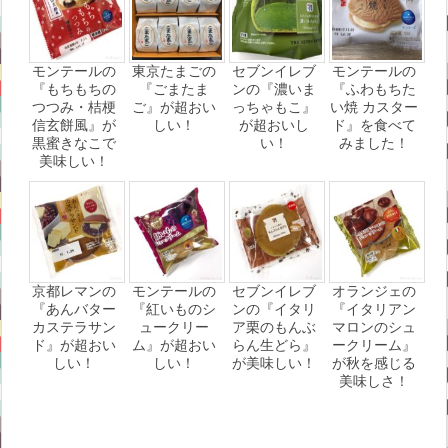
モンテールの
東京たまごの
セブンイレブ
モンテールの
『もちもちの
『ごまたま
ンの『濃いま
『ふわもちた
つつみ・桔梗
ご』が超おい
っちゃもこ』
い焼 カスター
信玄餅風』が
しい！
が超おいし
ド』を食べて
黒蜜きなこで
い！
みました！
美味しい！
京都レマンの
モンテールの
セブンイレブ
オランジェの
『あんバター
『紅いものシ
ンの『イタリ
『イタリアン
カステラサン
ュークリー
ア栗のもんぶ
マロンのシュ
ド』が超おい
ム』が超おい
らん生どら』
ークリーム』
しい！
しい！
が美味しい！
が秋を感じる
美味しさ！