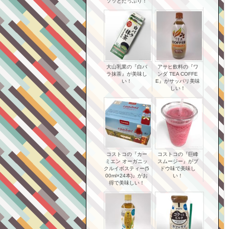
ソッとたっぷり！
大山乳業の『白バ
アサヒ飲料の『ワ
ラ抹茶』が美味し
ンダ TEA COFFE
い！
E』がサッパリ美味
しい！
コストコの『カー
コストコの『巨峰
ミエン オーガニッ
スムージー』がブ
クルイボスティー(5
ドウ味で美味し
00ml×24本)』がお
い！
得で美味しい！