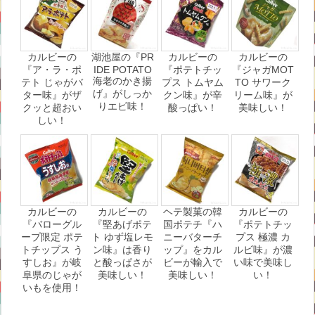
カルビーの
湖池屋の『PR
カルビーの
カルビーの
『ア・ラ・ポ
IDE POTATO
『ポテトチッ
『ジャガМOT
海老のかき揚
テト じゃがバ
プス トムヤム
TO サワーク
げ』がしっか
ター味』がザ
クン味』が辛
リーム味』が
りエビ味！
クッと超おい
酸っぱい！
美味しい！
しい！
カルビーの
カルビーの
ヘテ製菓の韓
カルビーの
『バローグル
『堅あげポテ
国ポテチ『ハ
『ポテトチッ
ープ限定 ポテ
ト ゆず塩レモ
ニーバターチ
プス 極濃 カ
トチップス う
ン味』は香り
ップ』をカル
ルビ味』が濃
すしお』が岐
と酸っぱさが
ビーが輸入で
い味で美味し
阜県のじゃが
美味しい！
美味しい！
い！
いもを使用！