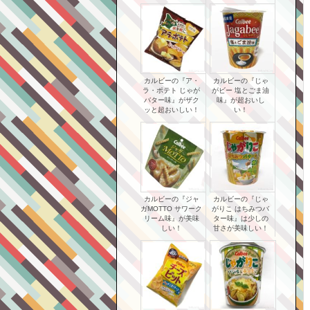
カルビーの『ア・
カルビーの『じゃ
ラ・ポテト じゃが
がビー 塩とごま油
バター味』がザク
味』が超おいし
ッと超おいしい！
い！
カルビーの『ジャ
カルビーの『じゃ
ガМOTTO サワーク
がりこ はちみつバ
リーム味』が美味
ター味』は少しの
しい！
甘さが美味しい！