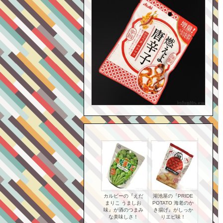
カルビーの『えだ
湖池屋の『PRIDE
まりこ うましお
POTATO 海老のか
味』が酒のつまみ
き揚げ』がしっか
な美味しさ！
りエビ味！