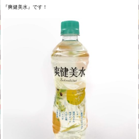
『爽健美水』です！