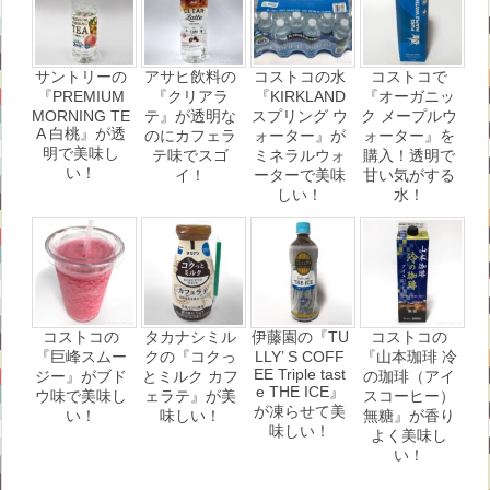
サントリーの
アサヒ飲料の
コストコの水
コストコで
『PREMIUM
『クリアラ
『KIRKLAND
『オーガニッ
MORNING TE
テ』が透明な
スプリング ウ
ク メープルウ
A 白桃』が透
のにカフェラ
ォーター』が
ォーター』を
明で美味し
テ味でスゴ
ミネラルウォ
購入！透明で
い！
イ！
ーターで美味
甘い気がする
しい！
水！
コストコの
タカナシミル
伊藤園の『TU
コストコの
『巨峰スムー
クの『コクっ
LLY’ S COFF
『山本珈琲 冷
EE Triple tast
ジー』がブド
とミルク カフ
の珈琲（アイ
e THE ICE』
ウ味で美味し
ェラテ』が美
スコーヒー）
が凍らせて美
い！
味しい！
無糖』が香り
味しい！
よく美味し
い！