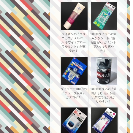
ライオンの『クリ
100均ダイソーの歯
ニカエナメルパー
みがきシート『落
ル ホワイトフロー
ち落ちV』がミント
ラルミント』が爽
でスッキリ爽や
やか！
か！
ダイソーで100円の
100均セリアの『歯
『チューブ絞り』
間ようじ 黒』が黒
がスゴイ！
い糸で汚れが分か
りやすい！