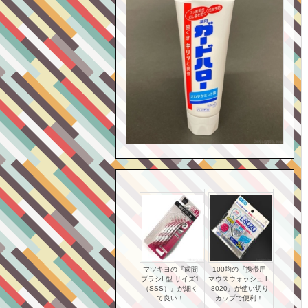
マツキヨの『歯間
100均の『携帯用
ブラシL型 サイズ1
マウスウォッシュ L
（SSS）』が細く
-8020』が使い切り
て良い！
カップで便利！