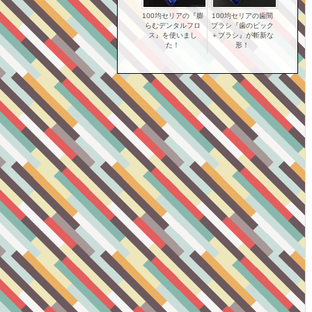
100均セリアの『膨
100均セリアの歯間
らむデンタルフロ
ブラシ『歯のピック
ス』を使いまし
＋ブラシ』が斬新な
た！
形！