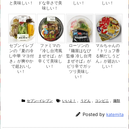
と美味しい！
ドな辛さで美
しい！
しい！
味しい！
セブンイレブ
ファミマの
ローソンの
マルちゃんの
ンの『夏の冷
『冷し台湾風
『麺屋はなび
『トリュフ香
し中華 マヨ付
まぜそば』が
監修 冷し台湾
る鯛だしうど
き』が爽やか
辛くて美味し
まぜそば』が
ん』が超おい
で超おいし
い！
ピリ辛でガッ
しい！
い！
ツリ美味し
い！
セブン-イレブン
いいよ！
,
うどん
,
コンビニ
,
麺類
Posted by
katemita