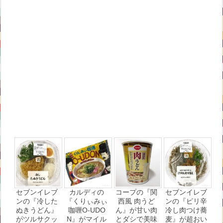
セブンイレブ
カルディの
コープの『関
セブンイレブ
ンの『冷した
『くりぃみぃ
西風 肉うど
ンの『ピリ辛
ぬきうどん』
咖喱O-UDO
ん』が甘い肉
冷し肉つけ蕎
がツルサクッ
N』がマイル
とダシで美味
麦』が超おい