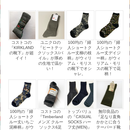
コストコの
ユニクロの
100均の『婦
100均の『婦
『KIRKLAND
『ヒートテッ
人ショートク
人ショートク
の靴下』が超
クソックス/パ
ルー丈柳の枝
ルー丈デイジ
イイ！
イル』が厚め
柄』がウィリ
ー柄』がウィ
の生地で温か
アム・モリス
リアム・モリ
い！
の靴下でオシ
スの靴下で花
ャレ。
柄！
100均の『婦
コストコの
トップバリュ
無印良品の
人ショートク
『Timberland
の『CASUAL
『足なり直角
ルー丈いちご
メンズ クルー
SOCKS ハー
かかとに合う
泥棒柄』がウ
ソックス6足
フ丈(MEN)』
テーパード靴