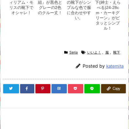
ィリアム・モ
組』が黒色と
の靴下がシン
下(紳士・えら
リスの靴下で
グレーの2色
プルな色で服
べる)24-28c
オシャレ！
のクルー丈！
に合わせやす
m・カーキグ
い。
リーン』がピ
タッとシンプ
ル！
Seria
いいよ！
,
服
,
靴下
Posted by
katemita
B!
Copy