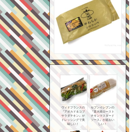
ヴィドフランスの
セブンイレブンの
『アボカド＆コブ
『直火焼ロースト
サラダチキン』が
チキンマスタード
ドレッシングで美
ソース』が超おい
味しい！
しい！