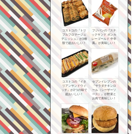
コストコの『トリ
フジパンの『スナ
プルフロマージュ
ックサンド ボンカ
デニッシュ』が3種
レーゴールド 中辛
類で超おいしい！
風』が美味しい！
コストコの『イタ
セブンイレブンの
リアンサンドウィ
『サラダチキンロ
ッチ』が2つの味で
ール（シーザーソ
超おいしい！
ース）』が野菜と
お肉で美味しい！