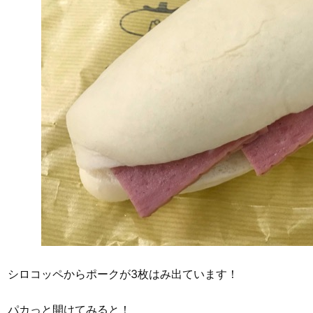
シロコッペからポークが3枚はみ出ています！
パカっと開けてみると！