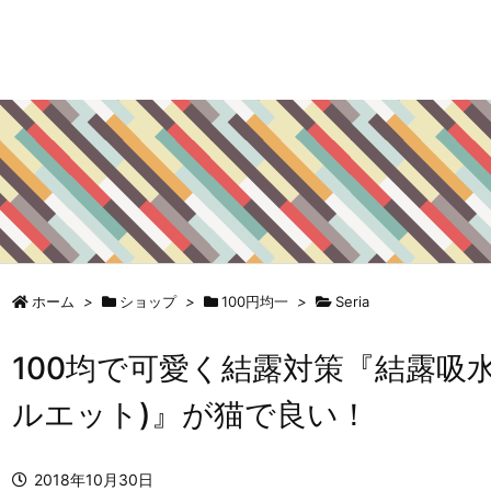
ホーム
>
ショップ
>
100円均一
>
Seria
100均で可愛く結露対策『結露吸
ルエット)』が猫で良い！
2018年10月30日