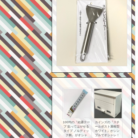
100均の『結露テー
カインズの『スチ
プ 貼ってはがせる
ールポスト屋根型
タイプ ノルディッ
ホワイト』がシン
ク柄』がオシャ
プルでオシャレ！