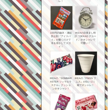
レ！
100均の融氷・凍結
IKEAの目覚まし時
防止剤『アイスバ
計『DEKAD デカー
イ』が撒くだけで
ド』がオシャレで
氷を溶かしてスゴ
可愛い！
イ！
IKEAの『SOMMAR
IKEAの『FNISS フ
ASTER ソッマルラ
ニス』が白いゴミ
ステル』クッショ
箱でオシャレ！
ンがオシャレ！