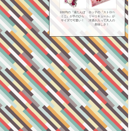
100均の『湯たんぽ
ロッテの『ストロベ
ミニ』が手のひら
リーリキュール』が
サイズで可愛い！
洋酒が入って大人の
美味しさ！