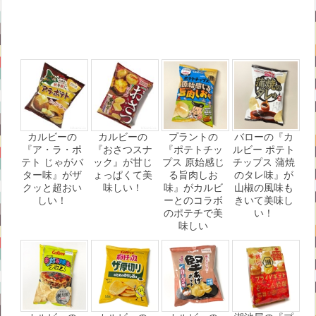
カルビーの
カルビーの
プラントの
バローの『カ
『ア・ラ・ポ
『おさつスナ
『ポテトチッ
ルビー ポテト
テト じゃがバ
ック』が甘じ
プス 原始感じ
チップス 蒲焼
ター味』がザ
ょっぱくて美
る旨肉しお
のタレ味』が
クッと超おい
味しい！
味』がカルビ
山椒の風味も
しい！
ーとのコラボ
きいて美味し
のポテチで美
い！
味しい