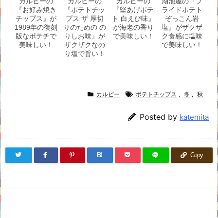
カルビーの
カルビーの
カルビーの
湖池屋の『プ
『お好み焼き
『ポテトチッ
『堅あげポテ
ライドポテト
チップス』が
プス ザ 厚切
ト 白えび味』
ぞっこん岩
1989年の復刻
りのための の
が海老の香り
塩』がザクザ
版なポテチで
りしお味』が
で美味しい！
ク食感に塩味
美味しい！
ザクザクなの
で美味しい！
り塩で旨い！
カルビー
ポテトチップス
,
冬
,
秋
Posted by
katemita
B!
Copy