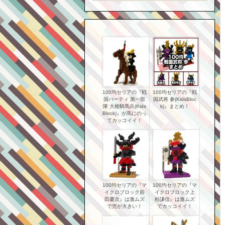
100均セリアの『戦
100均セリアの『戦
国パーティ 第一部
国武将 参(KidsBloc
隊 大槍騎馬兵(Kids
k)』まとめ！
Block)』が馬にのっ
てカッコイイ！
100均セリアの『マ
100均セリアの『マ
イクロブロック前
イクロブロック上
田慶次』は激ムズ
杉謙信』は激ムズ
で兜が大きい！
でカッコイイ！