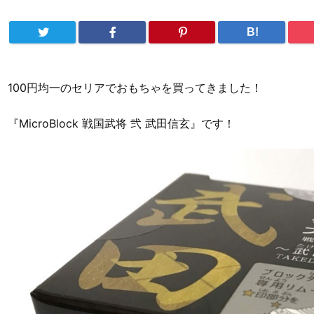
B!
100円均一のセリアでおもちゃを買ってきました！
『MicroBlock 戦国武将 弐 武田信玄』です！