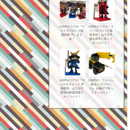
100均セリアの『マ
100均セリアの『マ
イクロブロック戦
イクロブロック真
国武将 弐』まと
田幸村』は十文字
め！
槍を両手に持って
カッコイイ！
100均セリアの『マ
100円の『クレーン
イクロブロック 伊
車(キッズブロッ
達政宗』は三日月
ク)』が伸びて回っ
型兜の戦国武将で
てカッコイイ！
カッコイイ！