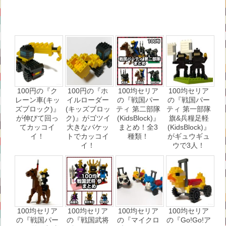
100円の『ク
100円の『ホ
100均セリア
100均セリア
レーン車(キッ
イルローダー
の『戦国パー
の『戦国パー
ズブロック)』
(キッズブロッ
ティ 第二部隊
ティ 第一部隊
が伸びて回っ
ク)』がゴツイ
(KidsBlock)』
旗&兵糧足軽
てカッコイ
大きなバケッ
まとめ！全3
(KidsBlock)』
イ！
トでカッコイ
種類！
がギュウギュ
イ！
ウで3人！
100均セリア
100均セリア
100均セリア
100均セリア
の『戦国パー
の『戦国武将
の『マイクロ
の『Go!Go!ア