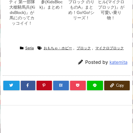
ティ 第一部隊
参(KidsBloc
ブロック のり
ヒル(マイクロ
大槍騎馬兵(Ki
k)』まとめ！
ものA』まと
ブロック)』が
dsBlock)』が
め！Go!Go!シ
可愛い乗り
馬にのってカ
リーズ！
物！
ッコイイ！
Seria
おもちゃ・ホビー
,
ブロック
,
マイクロブロック
Posted by
katemita
B!
Copy