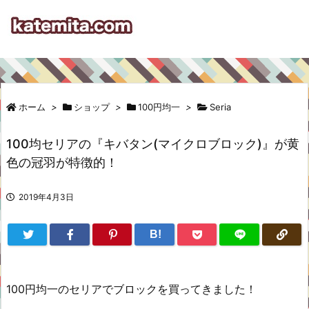
ホーム
>
ショップ
>
100円均一
>
Seria
100均セリアの『キバタン(マイクロブロック)』が黄
色の冠羽が特徴的！
2019年4月3日
B!
100円均一のセリアでブロックを買ってきました！