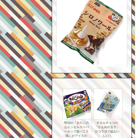
明治の『きのこの
チロルチョコの
山エッセルスーパ
『かもめの玉子』
ーカップ超バニラ
がコラボで超おい
味』がアイスの
しい！