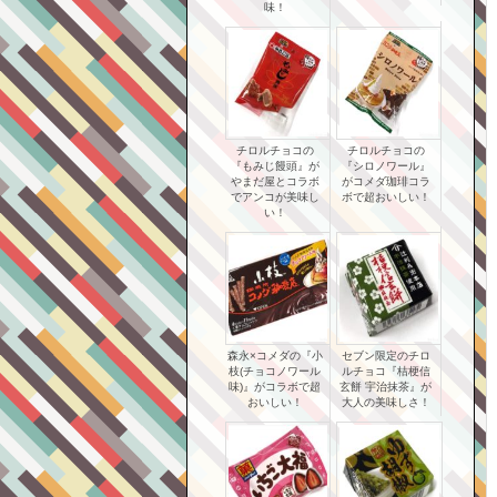
味！
チロルチョコの
チロルチョコの
『もみじ饅頭』が
『シロノワール』
やまだ屋とコラボ
がコメダ珈琲コラ
でアンコが美味し
ボで超おいしい！
い！
森永×コメダの『小
セブン限定のチロ
枝(チョコノワール
ルチョコ『桔梗信
味)』がコラボで超
玄餅 宇治抹茶』が
おいしい！
大人の美味しさ！