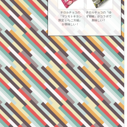
チロルチョコの
チロルチョコの『ゆ
『マツモトキヨシ
ず胡椒』がコラボで
限定 いちご大福』
美味しい！
が美味しい！