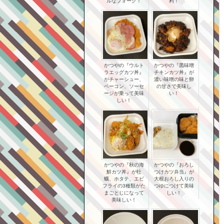
ルなフォーク！
利！
かつやの『ウルト
かつやの『黒味噌
ラエッグカツ丼』
チキンカツ丼』が
がチャーシュー、
濃い味噌の味と卵
ベーコン、ソーセ
の甘さで美味し
ージが乗って美味
い！
しい！
かつやの『秋の海
かつやの『おろし
鮮カツ丼』が牡
つけカツ弁当』が
蠣、ホタテ、エビ
大根おろし入りの
フライの3種類がた
つゆにつけて美味
まごとじになって
しい！
美味しい！