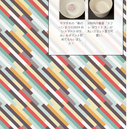
ヤマザキの『春の
100均の食器『スフ
パンまつり2024 白
レ ホワイト 大』が
いスマートボウ
丸いココット皿で可
ル』をポイント貯
愛い。
めてもらいまし
た！