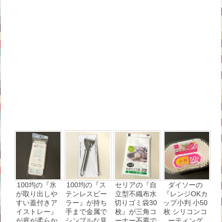
100均の『氷
100均の『ス
セリアの『自
ダイソーの
が取り出しや
テンレスピー
立型不織布水
『レンジOKカ
すい蓋付きア
ラー』が持ち
切りゴミ袋30
ップ小判 小50
イストレー』
手まで金属で
枚』が三角コ
枚 シリコンコ
が底が柔らか
シンプルな見
ーナー不要で
ーティング