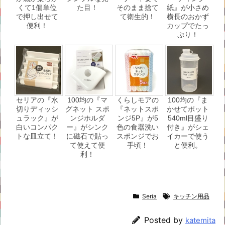
くて1個単位
た目！
そのまま捨て
紙』が小さめ
で押し出せて
て衛生的！
横長のおかず
便利！
カップでたっ
ぷり！
セリアの『水
100均の『マ
くらしモアの
100均の『ま
切りディッシ
グネット スポ
『ネットスポ
かせてポット
ュラック』が
ンジホルダ
ンジ5P』が5
540ml目盛り
白いコンパク
ー』がシンク
色の食器洗い
付き』がシェ
トな皿立て！
に磁石で貼っ
スポンジでお
イカーで使う
て使えて便
手頃！
と便利。
利！
Seria
キッチン用品
Posted by
katemita