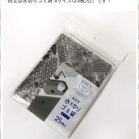
『自立型水切りゴミ袋 Sサイズ(25枚入)』です！