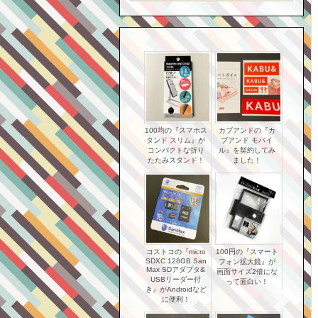
100均の『スマホス
カブアンドの『カ
タンド スリム』が
ブアンド モバイ
コンパクトな折り
ル』を契約してみ
たたみスタンド！
ました！
コストコの『micro
100円の『スマート
SDXC 128GB San
フォン拡大鏡』が
Max SDアダプタ&
画面サイズ2倍にな
USBリーダー付
って面白い！
き』がAndroidなど
に便利！