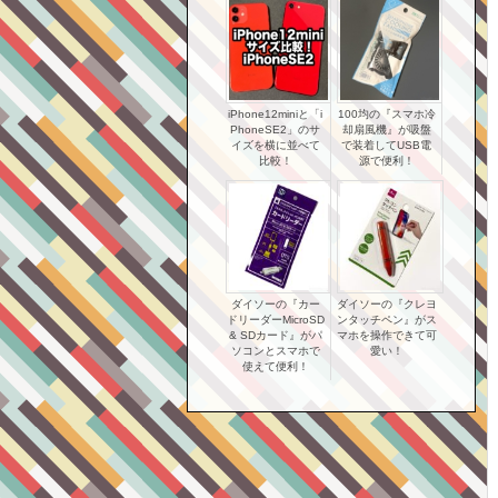
iPhone12miniと「i
100均の『スマホ冷
PhoneSE2」のサ
却扇風機』が吸盤
イズを横に並べて
で装着してUSB電
比較！
源で便利！
ダイソーの『カー
ダイソーの『クレヨ
ドリーダーMicroSD
ンタッチペン』がス
& SDカード』がパ
マホを操作できて可
ソコンとスマホで
愛い！
使えて便利！