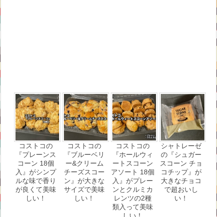
コストコの
コストコの
コストコの
シャトレーゼ
『プレーンス
『ブルーベリ
『ホールウィ
の『シュガー
コーン 18個
ー&クリーム
ートスコーン
スコーン チョ
入』がシンプ
チーズスコー
アソート 18個
コチップ』が
ルな味で香り
ン』が大きな
入』がプレー
大きなチョコ
が良くて美味
サイズで美味
ンとクルミカ
で超おいし
しい！
しい！
レンツの2種
い！
類入って美味
しい！