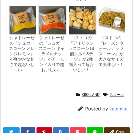
シャトレーゼ
シャトレーゼ
コストコの
コストコの
の『シュガー
の『シュガー
『アイリッシ
『レーズンウ
スコーン オレ
スコーン キャ
ュスコーン18
ォールナッツ
ンジレモン』
ラメルナッ
個クルミ&デ
スコーン』が
が爽やかな甘
ツ』がアーモ
ーツ』が2種
大きなサイズ
さで超おいし
ンド入りで超
類入って超お
で美味しい！
い！
おいしい！
いしい！
KIRKLAND
スコーン
Posted by
katemita
B!
Copy