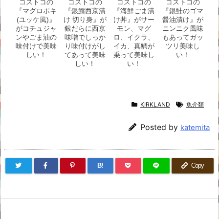
コストコの
コストコの
コストコの
コストコの
『マグロポキ
『銀鱈西京漬
『海鮮ごま漬
『銀鮭のゴマ
(ユッケ風)』
け 切り身』が
け丼』がサー
醤油漬け』が
がコチュジャ
銀だらに西京
モン、マグ
ニンニク風味
ンやごま油の
味噌でしっか
ロ、イクラ、
もあってガッ
味付けで美味
り味付けがし
イカ、真鯛が
ツリ美味し
しい！
てあって美味
乗って美味し
い！
しい！
い！
KIRKLAND
魚介類
Posted by
katemita
B!
Copy