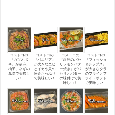
コストコの
コストコの
コストコの
コストコの
『カツオポ
『パエリア』
『銀鮭のパセ
『フィッシュ
キ』が胡麻、
が大きなエビ
リレモンバタ
&チップス』
柚子、ネギの
とイカや貝の
ー焼き』がパ
が大きなタラ
風味で美味し
魚介たっぷり
セリとバター
のフライとフ
い！
で美味しい！
の味付けで美
ライドポテト
味しい！
で美味しい！