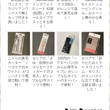
ワックス』ブ
メンズフェイ
クス3回分』
モイスト シェ
ラジリアンワ
スシート 42枚
がレンジで温
ービングジェ
ックスで棒と
(顔用)』がク
めて鼻毛を抜
ル』がスーッ
カップ付きを
ールタイプで
く！
と爽やかな香
買いました！
スッとする香
り！
り！
ニトリの鼻毛
セリアの『ま
100均の『ヘ
セリアで『折
カッター『ノ
ゆ・顔用かみ
アターバン(や
りたたみミラ
ーズケア2(ホ
そりセーフテ
わらか厚手タ
ー S ウィリア
ワイト)』がコ
ィガード刃 2
イプ)』がシン
ム・モリス』
ンパクトで電
本入』がシン
プルなネイビ
のコンパクト
池で動いて便
プルなI字カミ
ーのターバン
な立てて使え
利！
ソリで便利！
で便利！
る鏡を買いま
した！
Seria
ビューティー