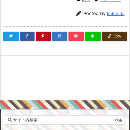
Posted by
katemita
B!
Copy