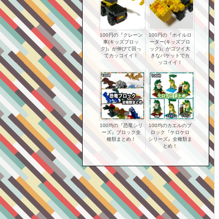
100円の『クレーン
100円の『ホイルロ
車(キッズブロッ
ーダー(キッズブロ
ク)』が伸びて回っ
ック)』がゴツイ大
てカッコイイ！
きなバケットでカ
ッコイイ！
100均の『恐竜シリ
100均のカエルのブ
ーズ』ブロック全
ロック『ケロケロ
種類まとめ！
シリーズ』全種類ま
とめ！