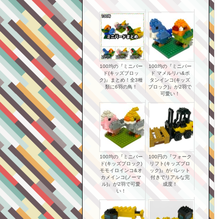
100均の『ミニバー
100均の『ミニバー
ド(キッズブロッ
ド マメルリハ&ボ
ク)』まとめ！全3種
タンインコ(キッズ
類に6羽の鳥！
ブロック)』が2羽で
可愛い！
100均の『ミニバー
100円の『フォーク
ド(キッズブロック)
リフト(キッズブロ
モモイロインコ&オ
ック)』がパレット
カメインコ(ノーマ
付きでリアルな完
ル)』が2羽で可愛
成度！
い！