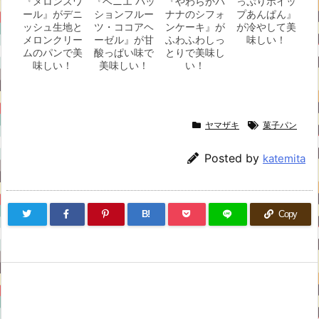
『メロンスワ
『ベニエ パッ
『やわらかバ
っぷりホイッ
ール』がデニ
ションフルー
ナナのシフォ
プあんぱん』
ッシュ生地と
ツ・ココアヘ
ンケーキ』が
が冷やして美
メロンクリー
ーゼル』が甘
ふわふわしっ
味しい！
ムのパンで美
酸っぱい味で
とりで美味し
味しい！
美味しい！
い！
ヤマザキ
菓子パン
Posted by
katemita
B!
Copy