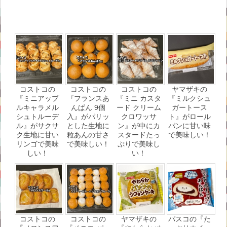
コストコの
コストコの
コストコの
ヤマザキの
『ミニアップ
『フランスあ
『ミニ カスタ
『ミルクシュ
ルキャラメル
んぱん 9個
ード クリーム
ガートース
シュトルーデ
入』がパリッ
クロワッサ
ト』がロール
ル』がサクサ
とした生地に
ン』が中にカ
パンに甘い味
ク生地に甘い
粒あんの甘さ
スタードたっ
で美味しい！
リンゴで美味
で美味しい！
ぷりで美味し
しい！
い！
コストコの
コストコの
ヤマザキの
パスコの『た