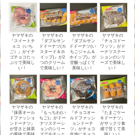
ヤマザキの
ヤマザキの
ヤマザキの
ヤマザキの
『スイートチ
『ダブルサン
『ダブルサン
『チョコドー
ョコ（いち
ドドーナツ(カ
ドドーナツ(い
ワッツ』がド
ご）』がイチ
スタード＆ホ
ちごジャム＆
ーナツステー
ゴチョコたっ
イップ)』が2
ホイップ)』が
ションのシリ
ぷりで美味し
つのクリーム
甘酸っぱくて
ーズで美味し
い！
で美味しい！
美味しい！
い！
ヤマザキの
ヤマザキの
ヤマザキの
ヤマザキの
『抹茶オール
『もっちわ(い
『チョコオー
『たまごケー
ドファッショ
ちご)』がドー
ルドファッシ
キドーナツ』
ンドーナツ』
ナツステーシ
ョンドーナ
がサックリ食
が甘さと抹茶
ョンのシリー
ツ』がチョコ
感で甘くて美
の風味で美味
ズでモチッと
生地にチョコ
味しい！