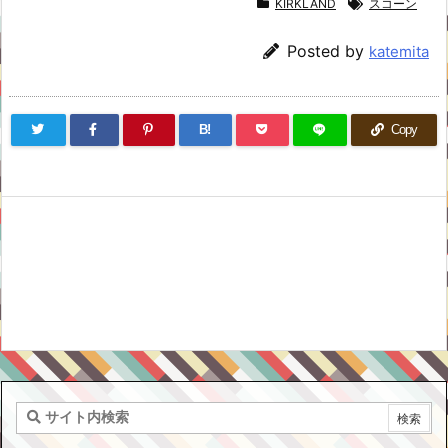
KIRKLAND
スコーン
Posted by
katemita
B!
Copy