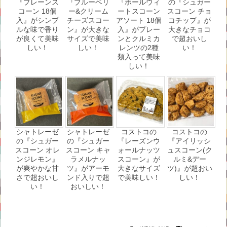
『プレーンス
『ブルーベリ
『ホールウィ
の『シュガー
コーン 18個
ー&クリーム
ートスコーン
スコーン チョ
入』がシンプ
チーズスコー
アソート 18個
コチップ』が
ルな味で香り
ン』が大きな
入』がプレー
大きなチョコ
が良くて美味
サイズで美味
ンとクルミカ
で超おいし
しい！
しい！
レンツの2種
い！
類入って美味
しい！
シャトレーゼ
シャトレーゼ
コストコの
コストコの
の『シュガー
の『シュガー
『レーズンウ
『アイリッシ
スコーン オレ
スコーン キャ
ォールナッツ
ュスコーン(ク
ンジレモン』
ラメルナッ
スコーン』が
ルミ&デー
が爽やかな甘
ツ』がアーモ
大きなサイズ
ツ)』が超おい
さで超おいし
ンド入りで超
で美味しい！
しい！
い！
おいしい！