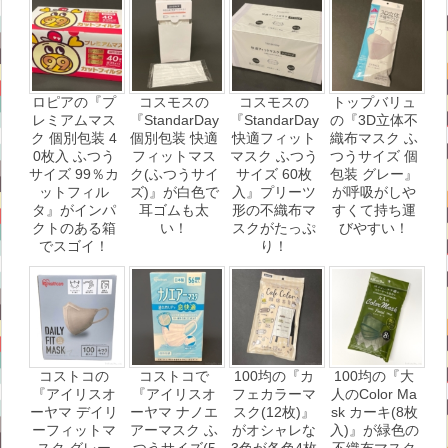
ロピアの『プ
コスモスの
コスモスの
トップバリュ
レミアムマス
『StandarDay
『StandarDay
の『3D立体不
ク 個別包装 4
個別包装 快適
快適フィット
織布マスク ふ
0枚入 ふつう
フィットマス
マスク ふつう
つうサイズ 個
サイズ 99％カ
ク(ふつうサイ
サイズ 60枚
包装 グレー』
ットフィル
ズ)』が白色で
入』プリーツ
が呼吸がしや
タ』がインパ
耳ゴムも太
形の不織布マ
すくて持ち運
クトのある箱
い！
スクがたっぷ
びやすい！
でスゴイ！
り！
コストコの
コストコで
100均の『カ
100均の『大
『アイリスオ
『アイリスオ
フェカラーマ
人のColor Ma
ーヤマ デイリ
ーヤマ ナノエ
スク(12枚)』
sk カーキ(8枚
ーフィットマ
アーマスク ふ
がオシャレな
入)』が緑色の
スク グレー
つうサイズ(5
3色が各色4枚
不織布マスク