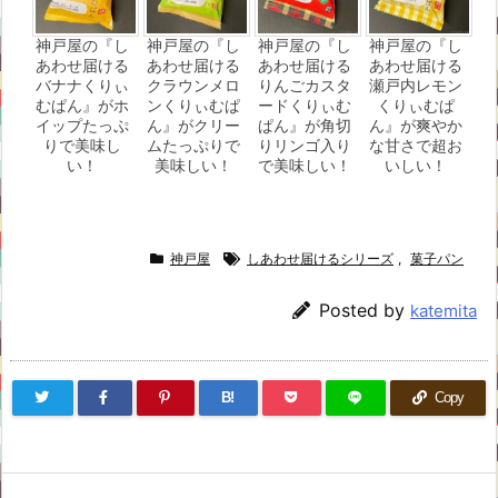
神戸屋の『し
神戸屋の『し
神戸屋の『し
神戸屋の『し
あわせ届ける
あわせ届ける
あわせ届ける
あわせ届ける
バナナくりぃ
クラウンメロ
りんごカスタ
瀬戸内レモン
むぱん』がホ
ンくりぃむぱ
ードくりぃむ
くりぃむぱ
イップたっぷ
ん』がクリー
ぱん』が角切
ん』が爽やか
りで美味し
ムたっぷりで
りリンゴ入り
な甘さで超お
い！
美味しい！
で美味しい！
いしい！
神戸屋
しあわせ届けるシリーズ
,
菓子パン
Posted by
katemita
B!
Copy