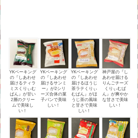
YKベーキング
YKベーキング
YKベーキング
神戸屋の『し
の『しあわせ
の『しあわせ
の『しあわせ
あわせ届ける
届けるティラ
届けるサンミ
届けるほうじ
りんごチーズ
ミスくりぃむ
ー』が2シリ
茶ラテくりぃ
くりぃむぱ
ぱん』が甘い
ーズ合体の菓
むぱん』がほ
ん』が爽やか
2層のクリー
子パンで美味
うじ茶の風味
な甘さで美味
ムで美味し
しい！
と甘さで美味
しい！
い！
しい！