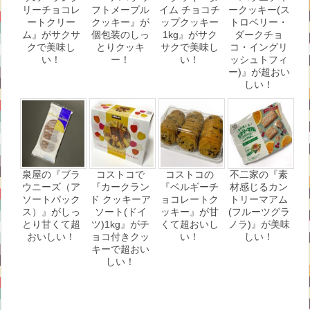
リーチョコレ
フトメープル
イム チョコチ
ークッキー(ス
ートクリー
クッキー』が
ップクッキー
トロベリー・
ム』がサクサ
個包装のしっ
1kg』がサク
ダークチョ
クで美味し
とりクッキ
サクで美味し
コ・イングリ
い！
ー！
い！
ッシュトフィ
ー)』が超おい
しい！
泉屋の『ブラ
コストコで
コストコの
不二家の『素
ウニーズ（ア
『カークラン
『ベルギーチ
材感じるカン
ソートパック
ド クッキーア
ョコレートク
トリーマアム
ス）』がしっ
ソート(ドイ
ッキー』が甘
(フルーツグラ
とり甘くて超
ツ)1kg』がチ
くて超おいし
ノラ)』が美味
おいしい！
ョコ付きクッ
い！
しい！
キーで超おい
しい！