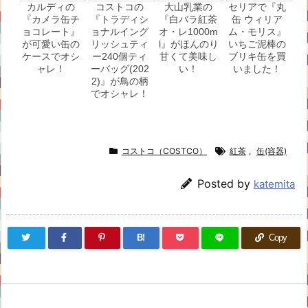
カルディの
コストコの
大山乳業の
セリアで『丸
『カメラ缶チ
『トラディシ
『白バラ紅茶
缶 ウィリア
ョコレート』
ョナルイング
オ・レ1000m
ム・モリス』
が可愛い缶の
リッシュティ
l』がほんのり
いちご泥棒の
ケースでオシ
ー240個ティ
甘くて美味し
ブリキ缶を買
ャレ！
ーバッグ(202
い！
いました！
2)』が鳥の柄
でオシャレ！
コストコ（COSTCO）
紅茶
,
缶(容器)
Posted by
katemita
B!
Copy