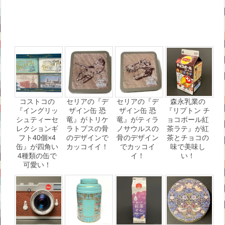
コストコの
セリアの『デ
セリアの『デ
森永乳業の
『イングリッ
ザイン缶 恐
ザイン缶 恐
『リプトン チ
シュティーセ
竜』がトリケ
竜』がティラ
ョコボール紅
レクションギ
ラトプスの骨
ノサウルスの
茶ラテ』が紅
フト40個×4
のデザインで
骨のデザイン
茶とチョコの
缶』が四角い
カッコイイ！
でカッコイ
味で美味し
4種類の缶で
イ！
い！
可愛い！