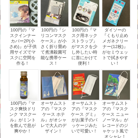
100円の『マ
100円の『シ
100円の『マ
ダイソーの
スクインナー
リコンマスク
スク用ネック
『くもり止め
カバー2P(小
ケース』が小
ストラップ』
メガネクリー
さめ)』が子供
さく折り畳め
がマスクを少
ナー(12枚)』
用サイズでマ
て煮沸殺菌可
し外したい時
がセミウェッ
スクに空間を
能な携帯ケー
に首にかけて
トで拭きやす
作る！
ス！
便利！
い！
100円の『マ
オーサムスト
オーサムスト
オーサムスト
スク爽快ドリ
アの『マスク
アの『マスク
アの『マスク
ンク マスクー
ケース ホテ
ケース グミ』
ケース ニュー
ル』がミント
ル』がオシャ
がお菓子のパ
ノーマル』が
を飲んで息が
レで大人のデ
ッケージみた
レコードのジ
爽やか！
ザイン！
いで可愛い！
ャケット風で
オシャレ！