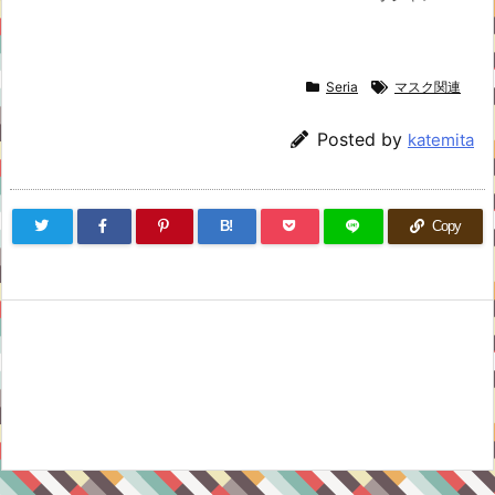
Seria
マスク関連
Posted by
katemita
B!
Copy