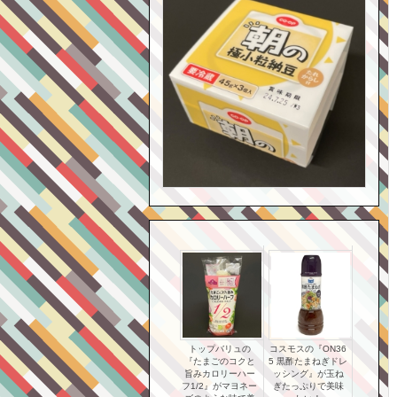
トップバリュの
コスモスの『ON36
『たまごのコクと
5 黒酢たまねぎドレ
旨みカロリーハー
ッシング』が玉ね
フ1/2』がマヨネー
ぎたっぷりで美味