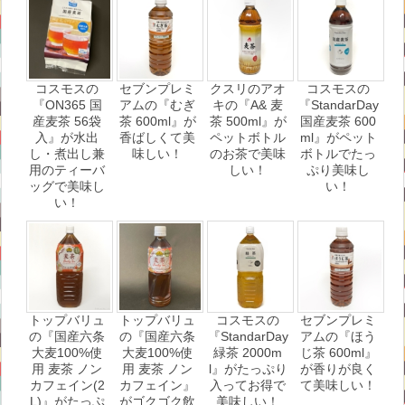
コスモスの
セブンプレミ
クスリのアオ
コスモスの
『ON365 国
アムの『むぎ
キの『A& 麦
『StandarDay
産麦茶 56袋
茶 600ml』が
茶 500ml』が
国産麦茶 600
入』が水出
香ばしくて美
ペットボトル
ml』がペット
し・煮出し兼
味しい！
のお茶で美味
ボトルでたっ
用のティーバ
しい！
ぷり美味し
ッグで美味し
い！
い！
トップバリュ
トップバリュ
コスモスの
セブンプレミ
の『国産六条
の『国産六条
『StandarDay
アムの『ほう
大麦100%使
大麦100%使
緑茶 2000m
じ茶 600ml』
用 麦茶 ノン
用 麦茶 ノン
l』がたっぷり
が香りが良く
カフェイン(2
カフェイン』
入ってお得で
て美味しい！
L)』がたっぷ
がゴクゴク飲
美味しい！