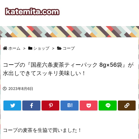
ホーム
>
ショップ
>
コープ
コープの『国産六条麦茶ティーパック 8g×56袋』が
水出しできてスッキリ美味しい！
2023年8月6日
B!
コープの麦茶を生協で買いました！