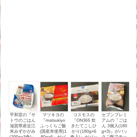
平和堂の『サ
マツキヨの
コスモスの
セブンプレミ
トウのごはん
『matsukiyo
『ON365 炊
アムの『ごは
滋賀県産近江
ふっくらご飯
きたてこしひ
ん 3個入(180
米みずかがみ
(国産米使用)1
かり(180g×6
g×3)』がパッ
(200g×3食)』
80g×6』がパ
食入)』がパッ
クご飯でモッ