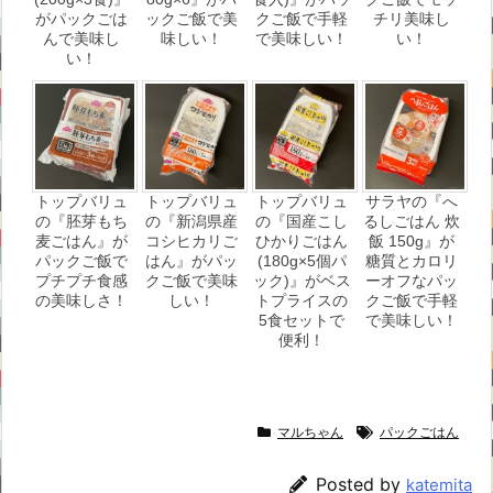
がパックごは
ックご飯で美
クご飯で手軽
チリ美味し
んで美味し
味しい！
で美味しい！
い！
い！
トップバリュ
トップバリュ
トップバリュ
サラヤの『へ
の『胚芽もち
の『新潟県産
の『国産こし
るしごはん 炊
麦ごはん』が
コシヒカリご
ひかりごはん
飯 150g』が
パックご飯で
はん』がパッ
(180g×5個パ
糖質とカロリ
プチプチ食感
クご飯で美味
ック)』がベス
ーオフなパッ
の美味しさ！
しい！
トプライスの
クご飯で手軽
5食セットで
で美味しい！
便利！
マルちゃん
パックごはん
Posted by
katemita