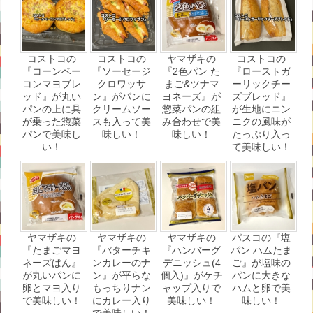
コストコの
コストコの
ヤマザキの
コストコの
『コーンベー
『ソーセージ
『2色パン た
『ローストガ
コンマヨブレ
クロワッサ
まご&ツナマ
ーリックチー
ッド』が丸い
ン』がパンに
ヨネーズ』が
ズブレッド』
パンの上に具
クリームソー
惣菜パンの組
が生地にニン
が乗った惣菜
スも入って美
み合わせで美
ニクの風味が
パンで美味し
味しい！
味しい！
たっぷり入っ
い！
て美味しい！
ヤマザキの
ヤマザキの
ヤマザキの
パスコの『塩
『たまごマヨ
『バターチキ
『ハンバーグ
パン ハムたま
ネーズぱん』
ンカレーのナ
デニッシュ(4
ご』が塩味の
が丸いパンに
ン』が平らな
個入)』がケチ
パンに大きな
卵とマヨ入り
もっちりナン
ャップ入りで
ハムと卵で美
で美味しい！
にカレー入り
美味しい！
味しい！