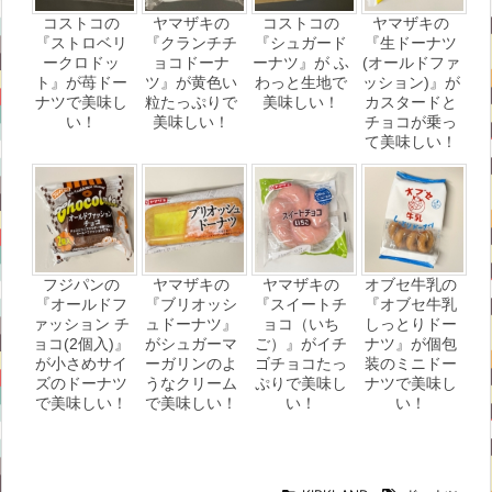
コストコの
ヤマザキの
コストコの
ヤマザキの
『ストロベリ
『クランチチ
『シュガード
『生ドーナツ
ークロドッ
ョコドーナ
ーナツ』が ふ
(オールドファ
ト』が苺ドー
ツ』が黄色い
わっと生地で
ッション)』が
ナツで美味し
粒たっぷりで
美味しい！
カスタードと
い！
美味しい！
チョコが乗っ
て美味しい！
フジパンの
ヤマザキの
ヤマザキの
オブセ牛乳の
『オールドフ
『ブリオッシ
『スイートチ
『オブセ牛乳
ァッション チ
ュドーナツ』
ョコ（いち
しっとりドー
ョコ(2個入)』
がシュガーマ
ご）』がイチ
ナツ』が個包
が小さめサイ
ーガリンのよ
ゴチョコたっ
装のミニドー
ズのドーナツ
うなクリーム
ぷりで美味し
ナツで美味し
で美味しい！
で美味しい！
い！
い！