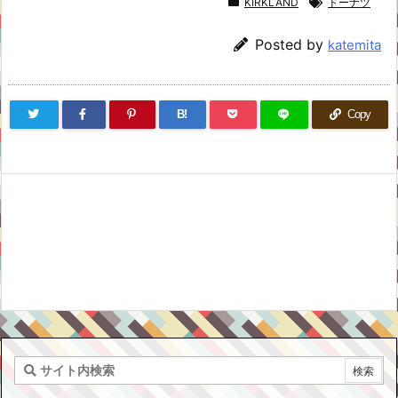
KIRKLAND
ドーナツ
Posted by
katemita
B!
Copy