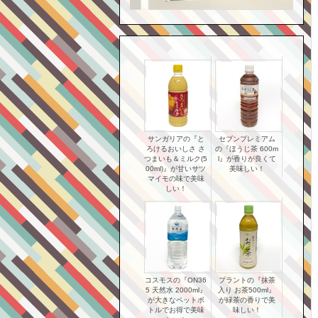
サンガリアの『と
セブンプレミアム
ろけるおいしさ さ
の『ほうじ茶 600m
つまいも＆ミルク(5
l』が香りが良くて
00ml)』が甘いサツ
美味しい！
マイモの味で美味
しい！
コスモスの『ON36
プラントの『抹茶
5 天然水 2000ml』
入り お茶500ml』
が大きなペットボ
が緑茶の香りで美
トルでお得で美味
味しい！