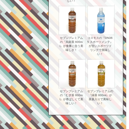
しい！
セブンプレミアム
コスモスの『ON36
の『烏龍茶 600m
5 スポーツメンテ』
l』が食事に合う美
が甘いスポーツド
味しさ！
リンクで美味し
い！
セブンプレミアム
セブンプレミアムの
の『むぎ茶 600m
『緑茶 600ml』が
l』が香ばしくて美
茶葉入りで美味し
味しい！
い！