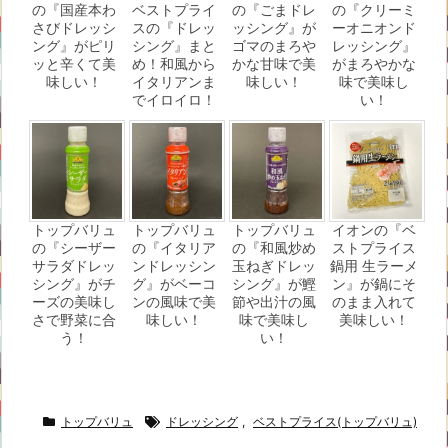
の『国産本わ
ベストプライ
の『ごまドレ
の『クリーミ
さびドレッシ
スの『ドレッ
ッシング』が
ーオニオンド
ング』がピリ
シング』まと
ゴマのまろや
レッシング』
ッと辛くて美
め！和風から
かな甘味で美
がまろやかな
味しい！
イタリアンま
味しい！
味で美味し
でイロイロ！
い！
トップバリュ
トップバリュ
トップバリュ
イオンの『ベ
の『シーザー
の『イタリア
の『和風炒め
ストプライス
サラダドレッ
ンドレッシン
玉ねぎドレッ
鍋用 生ラーメ
シング』がチ
グ』がベーコ
シング』が鰹
ン』が鍋にそ
ーズの美味し
ンの風味で美
節や出汁の風
のまま入れて
さで野菜に合
味しい！
味で美味し
美味しい！
う！
い！
トップバリュ
ドレッシング
,
ベストプライス(トップバリュ)