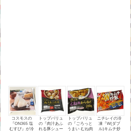
コスモスの
トップバリュ
トップバリュ
ニチレイの冷
『ON365 塩
の『肉汁あふ
の『ごろっと
凍『W(ダブ
むすび』が冷
れる豚シュー
うまい むね肉
ル)キムチ炒