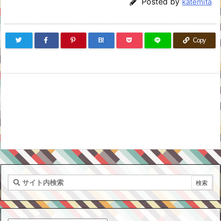
Posted by
katemita
B!
Copy