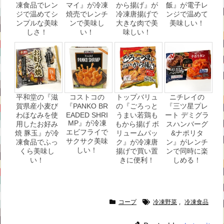
凍食品でレン
マイ』が冷凍
から揚げ』が
飯』が電子レ
ジで温めてシ
焼売でレンチ
冷凍唐揚げで
ンジで温めて
ンプルな美味
ンで美味し
大きな肉で美
美味しい！
しさ！
い！
味しい！
平和堂の『滋
コストコの
トップバリュ
ニチレイの
賀県産小麦び
『PANKO BR
の『ごろっと
『三ツ星プレ
わほなみを使
EADED SHRI
うまい若鶏も
ート デミグラ
MP』が冷凍
用したお好み
もから揚げ ボ
スハンバーグ
エビフライで
焼 豚玉』が冷
リュームパッ
&ナポリタ
サクサク美味
凍食品でふっ
ク』が冷凍唐
ン』がレンチ
しい！
くら美味し
揚げで買い置
ンで同時に楽
い！
きに便利！
しめる！
コープ
冷凍野菜
,
冷凍食品