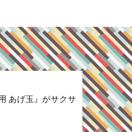
用 あげ玉』がサクサ