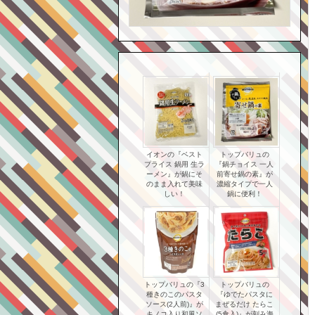
イオンの『ベスト
トップバリュの
プライス 鍋用 生ラ
『鍋チョイス 一人
ーメン』が鍋にそ
前寄せ鍋の素』が
のまま入れて美味
濃縮タイプで一人
しい！
鍋に便利！
トップバリュの『3
トップバリュの
種きのこのパスタ
『ゆでたパスタに
ソース(2人前)』が
まぜるだけ たらこ
キノコ入り和風ソ
(5食入)』が刻み海