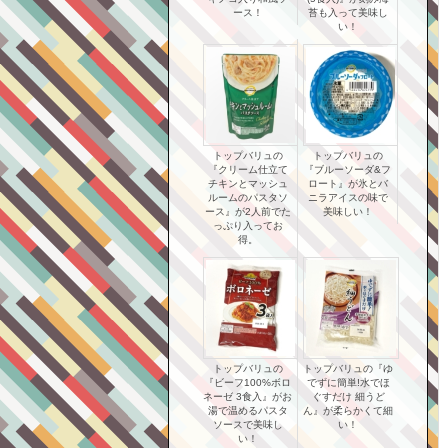
ース！
苔も入って美味し
い！
トップバリュの
トップバリュの
『クリーム仕立て
『ブルーソーダ&フ
チキンとマッシュ
ロート』が氷とバ
ルームのパスタソ
ニラアイスの味で
ース』が2人前でた
美味しい！
っぷり入ってお
得。
トップバリュの
トップバリュの『ゆ
『ビーフ100%ボロ
でずに簡単!水でほ
ネーゼ 3食入』がお
ぐすだけ 細うど
湯で温めるパスタ
ん』が柔らかくて細
ソースで美味し
い！
い！