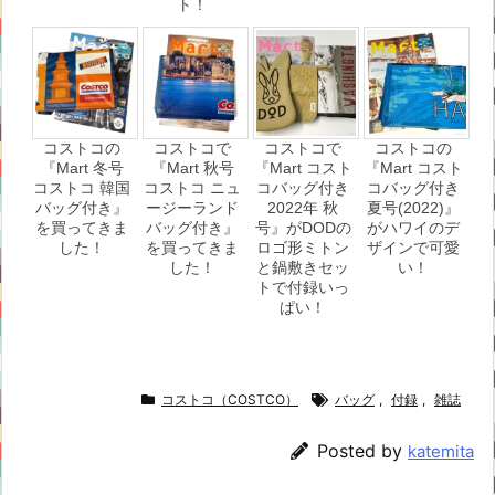
ト！
コストコの
コストコで
コストコで
コストコの
『Mart 冬号
『Mart 秋号
『Mart コスト
『Mart コスト
コストコ 韓国
コストコ ニュ
コバッグ付き
コバッグ付き
バッグ付き』
ージーランド
2022年 秋
夏号(2022)』
を買ってきま
バッグ付き』
号』がDODの
がハワイのデ
した！
を買ってきま
ロゴ形ミトン
ザインで可愛
した！
と鍋敷きセッ
い！
トで付録いっ
ぱい！
コストコ（COSTCO）
バッグ
,
付録
,
雑誌
Posted by
katemita