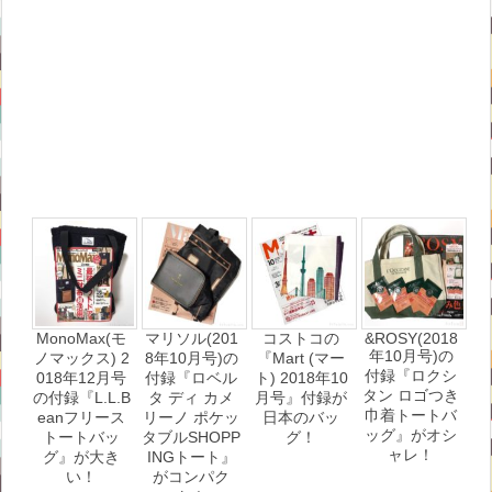
MonoMax(モ
マリソル(201
コストコの
&ROSY(2018
年10月号)の
ノマックス) 2
8年10月号)の
『Mart (マー
付録『ロクシ
018年12月号
付録『ロベル
ト) 2018年10
タン ロゴつき
の付録『L.L.B
タ ディ カメ
月号』付録が
巾着トートバ
eanフリース
リーノ ポケッ
日本のバッ
ッグ』がオシ
トートバッ
タブルSHOPP
グ！
ャレ！
グ』が大き
INGトート』
い！
がコンパク