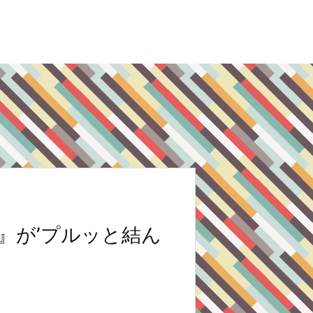
』が’プルッと結ん