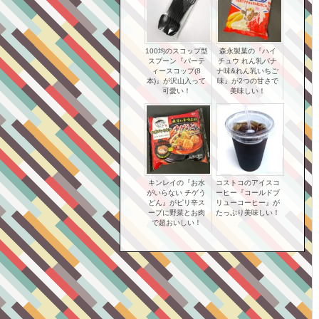
100均のスコップ型
森永製菓の『ハイ
スプーン『パーテ
チュウ れん乳バナ
ィースコップ(8
ナ味&れん乳いちご
本)』が沢山入って
味』が2つの甘さで
可愛い！
美味しい！
キンレイの『お水
コストコのアイスコ
がいらない チゲう
ーヒー『コールドブ
どん』がピリ辛ス
リューコーヒー』が
ープに野菜とお肉
たっぷり美味しい！
で超おいしい！