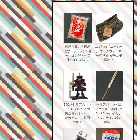
藤原製麺の『鍋〆
100均の『ニットボ
ます！ラーメン2回
ア ネックウォーマ
分』コシがあって
ー(杢柄)』がモコモ
伸びずに美味し
コ暖かい！
い！
100均セリアの『マ
セリアの『つっぱ
イクロブロック 織
りポール（木目）5
田信長』はマント
5〜90cm』が長す
がカッコイイ戦国
ぎないサイズ感で
武将！
便利！