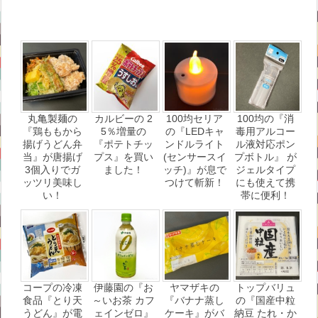
丸亀製麺の
カルビーの 2
100均セリア
100均の『消
『鶏ももから
5％増量の
の『LEDキャ
毒用アルコー
揚げうどん弁
『ポテトチッ
ンドルライト
ル液対応ポン
当』が唐揚げ
プス』を買い
(センサースイ
プボトル』 が
3個入りでガ
ました！
ッチ)』が息で
ジェルタイプ
ッツリ美味し
つけて斬新！
にも使えて携
い！
帯に便利！
コープの冷凍
伊藤園の『お
ヤマザキの
トップバリュ
食品『とり天
～いお茶 カフ
『バナナ蒸し
の『国産中粒
うどん』が電
ェインゼロ』
ケーキ』がバ
納豆 たれ・か