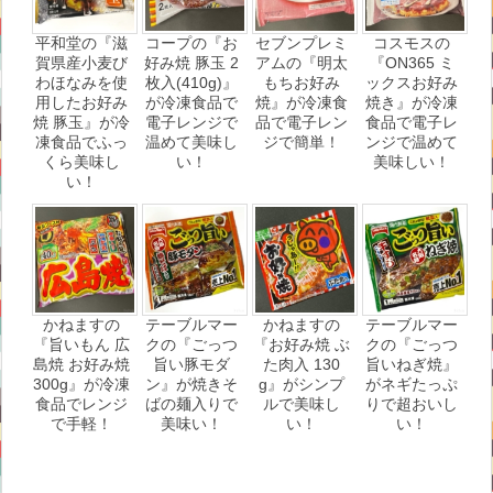
平和堂の『滋
コープの『お
セブンプレミ
コスモスの
賀県産小麦び
好み焼 豚玉 2
アムの『明太
『ON365 ミ
わほなみを使
枚入(410g)』
もちお好み
ックスお好み
用したお好み
が冷凍食品で
焼』が冷凍食
焼き』が冷凍
焼 豚玉』が冷
電子レンジで
品で電子レン
食品で電子レ
凍食品でふっ
温めて美味し
ジで簡単！
ンジで温めて
くら美味し
い！
美味しい！
い！
かねますの
テーブルマー
かねますの
テーブルマー
『旨いもん 広
クの『ごっつ
『お好み焼 ぶ
クの『ごっつ
島焼 お好み焼
旨い豚モダ
た肉入 130
旨いねぎ焼』
300g』が冷凍
ン』が焼きそ
g』がシンプ
がネギたっぷ
食品でレンジ
ばの麺入りで
ルで美味し
りで超おいし
で手軽！
美味い！
い！
い！