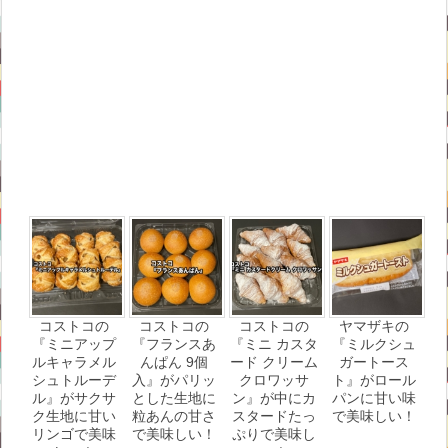
コストコの
コストコの
コストコの
ヤマザキの
『ミニアップ
『フランスあ
『ミニ カスタ
『ミルクシュ
ルキャラメル
んぱん 9個
ード クリーム
ガートース
シュトルーデ
入』がパリッ
クロワッサ
ト』がロール
ル』がサクサ
とした生地に
ン』が中にカ
パンに甘い味
ク生地に甘い
粒あんの甘さ
スタードたっ
で美味しい！
リンゴで美味
で美味しい！
ぷりで美味し