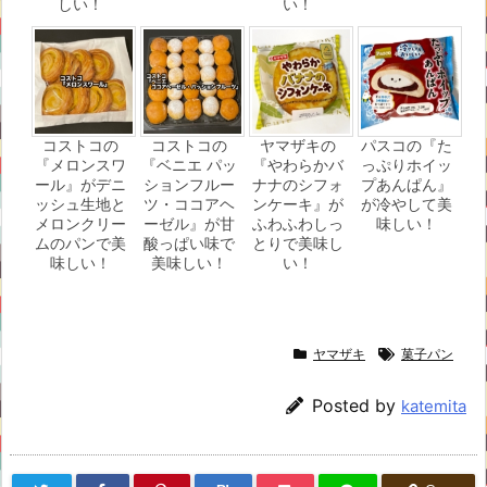
しい！
い！
コストコの
コストコの
ヤマザキの
パスコの『た
『メロンスワ
『ベニエ パッ
『やわらかバ
っぷりホイッ
ール』がデニ
ションフルー
ナナのシフォ
プあんぱん』
ッシュ生地と
ツ・ココアヘ
ンケーキ』が
が冷やして美
メロンクリー
ーゼル』が甘
ふわふわしっ
味しい！
ムのパンで美
酸っぱい味で
とりで美味し
味しい！
美味しい！
い！
ヤマザキ
菓子パン
Posted by
katemita