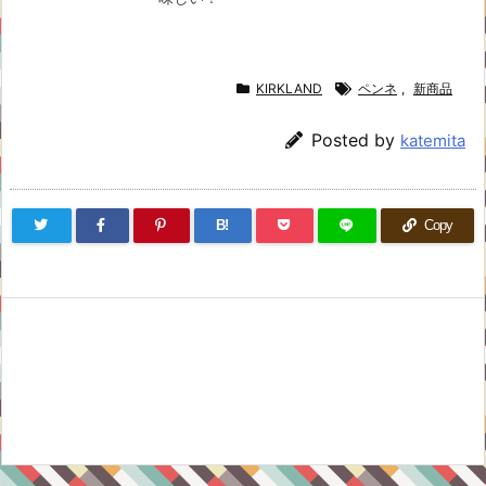
KIRKLAND
ペンネ
,
新商品
Posted by
katemita
B!
Copy