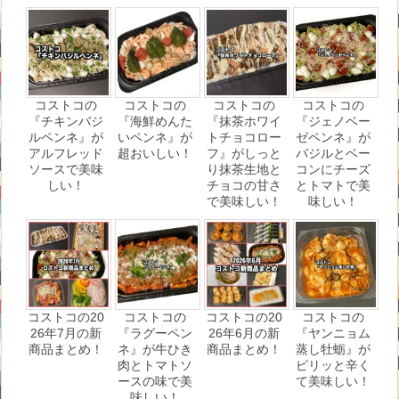
コストコの
コストコの
コストコの
コストコの
『チキンバジ
『海鮮めんた
『抹茶ホワイ
『ジェノベー
ルペンネ』が
いペンネ』が
トチョコロー
ゼペンネ』が
アルフレッド
超おいしい！
フ』がしっと
バジルとベー
ソースで美味
り抹茶生地と
コンにチーズ
しい！
チョコの甘さ
とトマトで美
で美味しい！
味しい！
コストコの20
コストコの
コストコの20
コストコの
26年7月の新
『ラグーペン
26年6月の新
『ヤンニョム
商品まとめ！
ネ』が牛ひき
商品まとめ！
蒸し牡蛎』が
肉とトマトソ
ピリッと辛く
ースの味で美
て美味しい！
味しい！