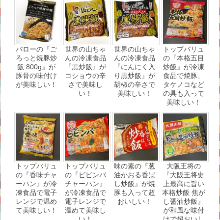
バローの『ご
世界の山ちゃ
世界の山ちゃ
トップバリュ
ろっと焼豚炒
んの冷凍食品
んの冷凍食品
の『本格五目
飯 800g』が
『黒炒飯』が
『にんにく入
炒飯』が冷凍
豚骨の味付け
コショウの辛
り黒炒飯』が
食品で焼豚、
が美味しい！
さで美味し
胡椒の辛さで
タケノコなど
い！
美味しい！
の具も入って
美味しい！
トップバリュ
トップバリュ
味の素の『葱
大阪王将の
の『香味チャ
の『ビビンバ
油かおる香ば
『大阪王将史
ーハン』が冷
チャーハン』
し炒飯』が焼
上最高に旨い
凍食品で電子
が冷凍食品で
豚も入って超
本格炒飯 焦が
レンジで温め
電子レンジで
おいしい！
し醤油炒飯』
て美味しい！
温めて美味し
が和風な味付
い！
けで超おいし