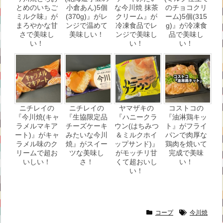
とめのいちご
小倉あん)5個
な今川焼 抹茶
のチョコクリ
ミルク味』が
(370g)』がレ
クリーム』が
ーム)5個(315
まろやかな甘
ンジで温めて
冷凍食品でレ
g)』が冷凍食
さで美味し
美味しい！
ンジで美味し
品で美味し
い！
い！
い！
ニチレイの
ニチレイの
ヤマザキの
コストコの
『今川焼(キャ
『生協限定品
『ハニークラ
『油淋鶏キッ
ラメルマキア
チーズケーキ
ウン(はちみつ
ト』がフライ
ート)』がキャ
みたいな今川
＆ミルクホイ
パンで肉厚な
ラメル味のク
焼』がスイー
ップサンド)』
鶏肉を焼いて
リームで超お
ツな美味し
がモッチリ甘
完成で美味
いしい！
さ！
くて超おいし
い！
い！
コープ
今川焼