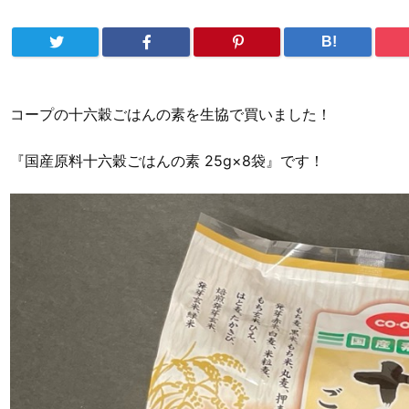
B!
コープの十六穀ごはんの素を生協で買いました！
『国産原料十六穀ごはんの素 25g×8袋』です！