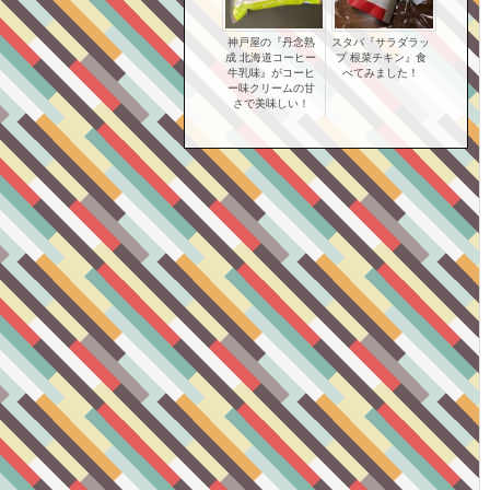
神戸屋の『丹念熟
スタバ『サラダラッ
成 北海道コーヒー
プ 根菜チキン』食
牛乳味』がコーヒ
べてみました！
ー味クリームの甘
さで美味しい！