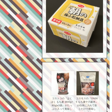
コストコの『はく
コスモスの『ON36
ばく もち麦 (800g+
5 もち麦十六穀米』
80g)x3袋』がたっ
が白米に入れて炊
ぷり入って美味し
くだけで美味し