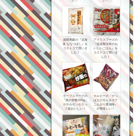
い！
い！
函館米穀の『北海
アイリスフーズの
道 ななつぼし』を
『低温製法米のお
コストコで買いま
いしいごはん』を
した！
コストコで買いま
した！
テーブルマークの
カルビーの『かっ
『炎の炒飯300g』
ぱえびせんホタテ
がホルモンが入っ
こんがり醤油味』
て超おいしい！
が美味しい！