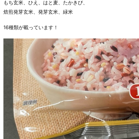
もち玄米、ひえ、はと麦、たかきび、
焙煎発芽玄米、発芽玄米、緑米
16種類が載っています！