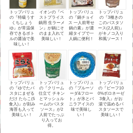
トップバリュ
イオンの『ベ
トップバリュ
トップバリュ
の『特級うす
ストプライス
の『鍋チョイ
の『3種きの
くちしょう
鍋用 生ラーメ
ス 一人前寄せ
このパスタソ
ゆ』が常温保
ン』が鍋にそ
鍋の素』が濃
ース(2人前)』
存できるボト
のまま入れて
縮タイプで一
がキノコ入り
ルの醤油で美
美味しい！
人鍋に便利！
和風ソース！
味しい！
トップバリュ
トップバリュ
トップバリュ
トップバリュ
の『ゆでたパ
の『クリーム
の『ブルーソ
の『ビーフ10
スタにまぜる
仕立て チキン
ーダ&フロー
0%ボロネーゼ
だけ たらこ(5
とマッシュル
ト』が氷とバ
3食入』がお
食入)』が刻み
ームのパスタ
ニラアイスの
湯で温めるパ
海苔も入って
ソース』が2
味で美味し
スタソースで
美味しい！
人前でたっぷ
い！
美味しい！
り入ってお
得。