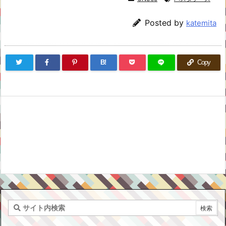
Posted by
katemita
B!
Copy