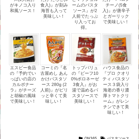
がキノコ入り
食入)』が刻み
ームのパスタ
チーノ(5食
和風ソース！
海苔も入って
ソース』が2
入)』が唐辛子
美味しい！
人前でたっぷ
とガーリック
り入ってお
で美味しい！
得。
エスビー食品
コーミの『名
トップバリュ
ハウス食品の
の『予約でい
古屋めし あん
の『ビーフ10
『プロ クオリ
っぱいの店の
かけパスタソ
0%ボロネーゼ
ティ パスタソ
カルボナー
ース 280g (2
3食入』がお
ース３袋入り
ラ』がチーズ
人前)』がピリ
湯で温めるパ
海老の香り濃
と胡椒の風味
ッと辛くて美
スタソースで
厚トマトクリ
で美味しい！
味しい！
美味しい！
ーム』がレン
チンできて美
味しい！
ON365
パスタソース